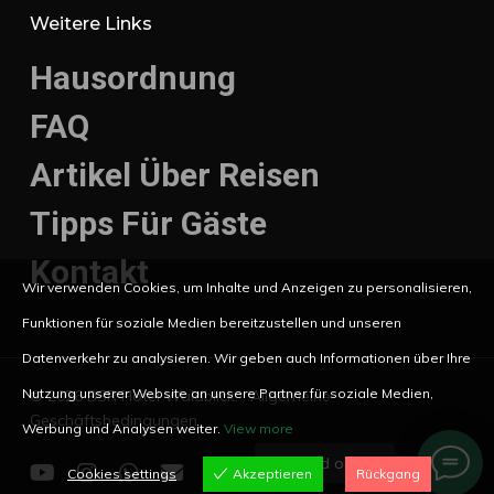
Weitere Links
Hausordnung
FAQ
Artikel Über Reisen
Tipps Für Gäste
Kontakt
Wir verwenden Cookies, um Inhalte und Anzeigen zu personalisieren,
Funktionen für soziale Medien bereitzustellen und unseren
Datenverkehr zu analysieren. Wir geben auch Informationen über Ihre
Nutzung unserer Website an unsere Partner für soziale Medien,
© 2026 BSR Hotel Waldblick.
Allgemeine
Geschäftsbedingungen
Werbung und Analysen weiter.
View more
Wir sind online!
youtube
instagram
whatsapp
email
Cookies settings
Akzeptieren
Rückgang