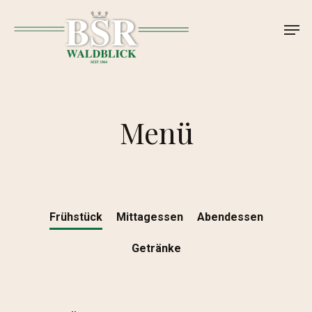
Skip
Men
to
main
content
Menü
Frühstück
Mittagessen
Abendessen
Getränke